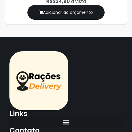
R$234,90
à vista
Adicionar ao orçamento
Links
Contato