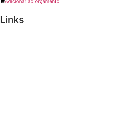
Adicionar ao orçamento
Links
Ração a Granel Cachorro
Ração Cachorro Adulto
Ração Cachorro Filhote
Rações Específicas Cachorro
Patê, Petiscos e Sachês Cachorro
Pacoteira 1, 2,5 e 3kg Cachorro
Ração a Granel Gato
Ração Gato Adulto